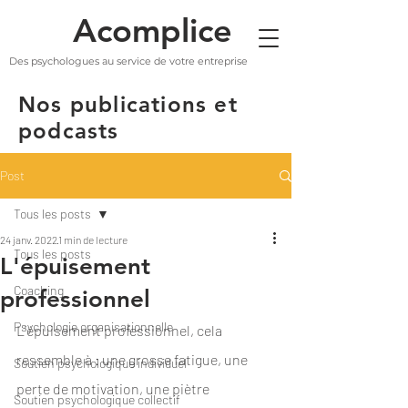
Acomplice
Des psychologues au service de votre entreprise
Nos publications et
podcasts
Post
Tous les posts
24 janv. 2022
1 min de lecture
Tous les posts
L'épuisement
Coaching
professionnel
Psychologie organisationnelle
L'épuisement professionnel, cela 
ressemble à : une grosse fatigue, une 
Soutien psychologique individuel
perte de motivation, une piètre 
Soutien psychologique collectif