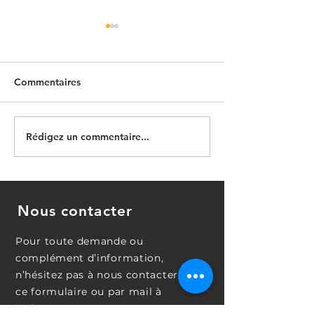
Commentaires
Rédigez un commentaire...
Prise de décision :
Le perfectionni
Comment prendre de
l'obsession de
meilleures décisions dans
l'excellence ou 
la vie quotidienne
du malheur ?
Nous contacter
Pour toute demande ou
complément d’information,
n’hésitez pas à nous contacter avec
ce formulaire ou par mail à
l'adresse