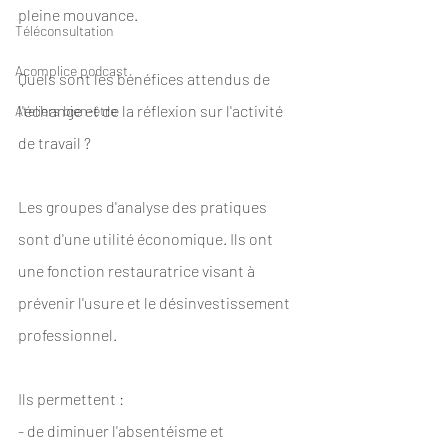
pleine mouvance. 
Téléconsultation
Acomplice podcast
Quels sont les bénéfices attendus de 
l'échange et de la réflexion sur l'activité 
Ateliers bien-être
de travail ? 
Les groupes d'analyse des pratiques 
sont d'une utilité économique. Ils ont 
une fonction restauratrice visant à 
prévenir l'usure et le désinvestissement 
professionnel. 
Ils permettent :
- de diminuer l'absentéisme et 