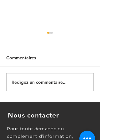
Commentaires
Rédigez un commentaire...
Prise de décision :
Le perfectionni
Comment prendre de
l'obsession de
meilleures décisions dans
l'excellence ou 
la vie quotidienne
du malheur ?
Nous contacter
Pour toute demande ou
complément d’information,