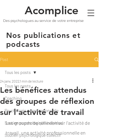
Acomplice
Des psychologues au service de votre entreprise
Nos publications et
podcasts
Post
Tous les posts
24 janv. 2022
1 min de lecture
Tous les posts
Les bénéfices attendus
Coaching
des groupes de réflexion
sur l'activité de travail
Psychologie organisationnelle
Les groupes de réflexion sur l'activité de 
Soutien psychologique individuel
travail, une activité professionnelle en 
Soutien psychologique collectif