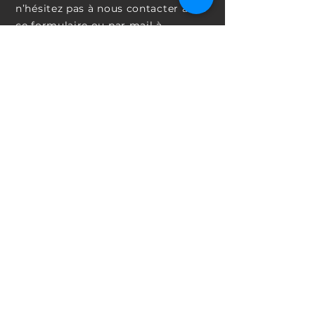
n’hésitez pas à nous contacter avec
ce formulaire ou par mail à
l'adresse
contact@acomplice.fr
Nous vous répondrons dans les
meilleurs délais
Ligne directe
01 72 46 05 63