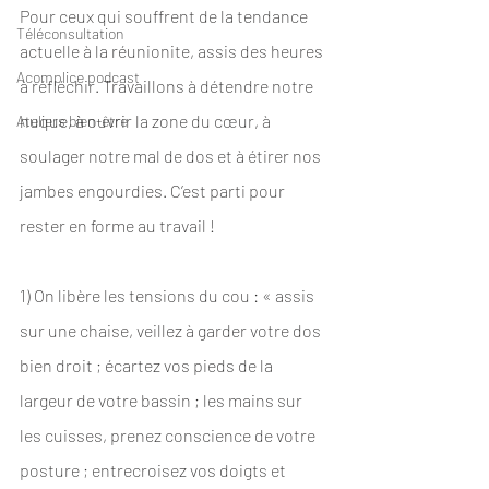
Pour ceux qui souffrent de la tendance 
Téléconsultation
actuelle à la réunionite, assis des heures 
Acomplice podcast
à réfléchir. Travaillons à détendre notre 
nuque, à ouvrir la zone du cœur, à 
Ateliers bien-être
soulager notre mal de dos et à étirer nos 
jambes engourdies. C’est parti pour 
rester en forme au travail !
1) On libère les tensions du cou : « assis 
sur une chaise, veillez à garder votre dos 
bien droit ; écartez vos pieds de la 
largeur de votre bassin ; les mains sur 
les cuisses, prenez conscience de votre 
posture ; entrecroisez vos doigts et 