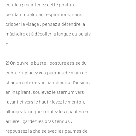
coudes ; maintenez cette posture 
pendant quelques respirations, sans 
crisper le visage ; pensez à détendre la 
mâchoire et à décoller la langue du palais 
».
2) On ouvre le buste : posture assise du 
cobra : « placez vos paumes de main de 
chaque côté de vos hanches sur l’assise ; 
en inspirant, soulevez le sternum vers 
l’avant et vers le haut ; levez le menton, 
allongez la nuque ; roulez les épaules en 
arrière ; gardez les bras tendus ; 
repoussez la chaise avec les paumes de 