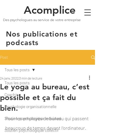
Acomplice
Des psychologues au service de votre entreprise
Nos publications et
podcasts
Post
Tous les posts
24 janv. 2022
3 min de lecture
Tous les posts
Le yoga au bureau, c’est
Coaching
possible et ça fait du
bien.
Psychologie organisationnelle
Pour les employés de bureau qui passent 
Soutien psychologique individuel
beaucoup de temps devant l’ordinateur. 
Soutien psychologique collectif