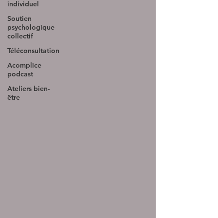
individuel
Soutien
psychologique
collectif
Téléconsultation
Acomplice
podcast
Ateliers bien-
être