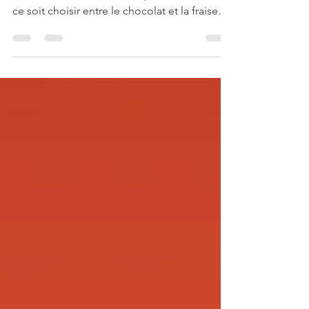
La prise de décision est une compétence
essentielle dans notre vie quotidienne. Que
ce soit choisir entre le chocolat et la fraise
ou...