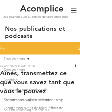
Acomplice
Des psychologues au service de votre entreprise
Nos publications et
podcasts
Post
Tous les posts
24 janv. 2022
2 min de lecture
Tous les posts
Aînés, transmettez ce
Coaching
que vous savez tant que
vous le pouvez
Psychologie organisationnelle
De nombreux aînés attendent trop 
Soutien psychologique individuel
longtemps avant de faire l'effort de 
Soutien psychologique collectif