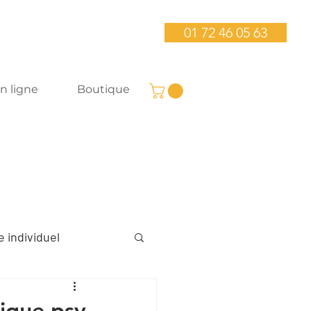
01 72 46 05 63
n ligne
Boutique
 individuel
liers bien-être
ique psy