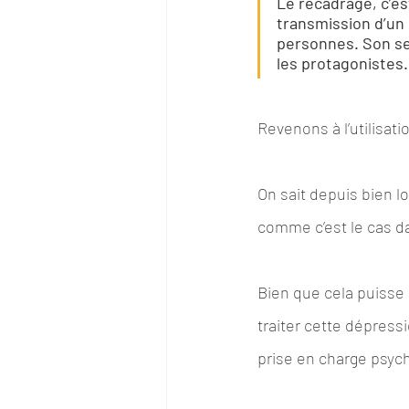
Le recadrage, c’es
transmission d’un
personnes. Son secr
les protagonistes.
Revenons à l’utilisatio
On sait depuis bien l
comme c’est le cas da
Bien que cela puisse p
traiter cette dépress
prise en charge psyc