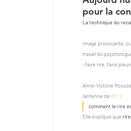
pour la co
La technique du rec
Image provocante, oui
travail du psychologu
: faire rire, faire pl
Anne-Victoire Roussele
l’antenne de 
RFI
:
comment le rire e
Elle explique que 
rir