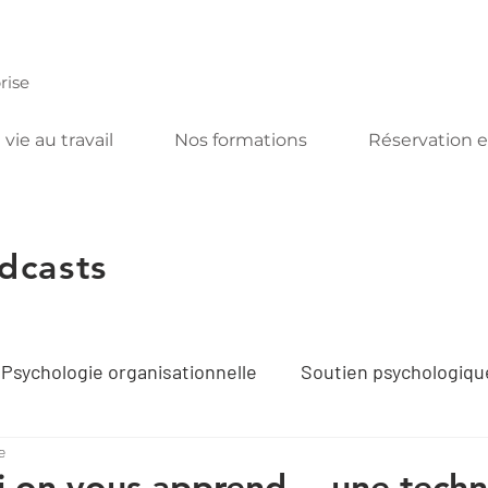
rise
 vie au travail
Nos formations
Réservation e
dcasts
Psychologie organisationnelle
Soutien psychologique
e
tif
Téléconsultation
Acomplice podcast
Ate
i on vous apprend… une techn