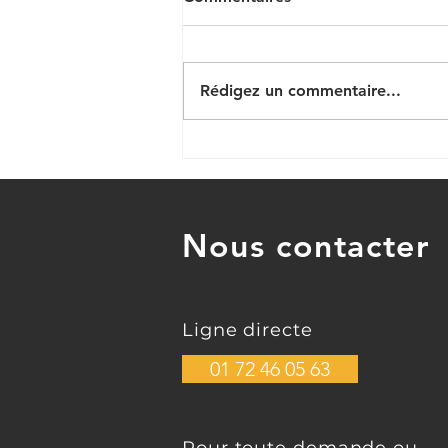
Rédigez un commentaire...
Pourquoi les gens
rationalisent-ils les
mauvaises décisions ?
Nous contacter
Ligne directe
01 72 46 05 63
Pour toute demande ou