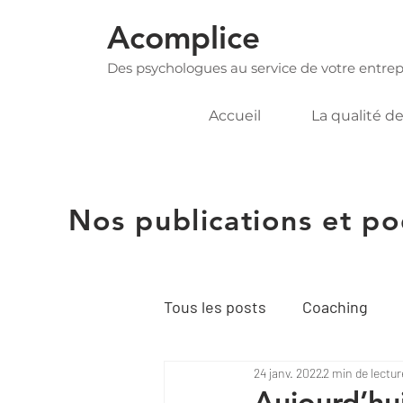
Acomplice
Des psychologues au service de votre entrep
Accueil
La qualité de
Nos publications et po
Tous les posts
Coaching
24 janv. 2022
2 min de lectur
Soutien psychologique collec
Aujourd’hu