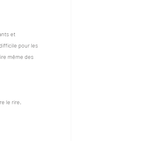
ants et 
fficile pour les 
oire même des 
 le rire. 