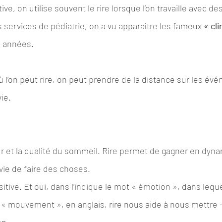
ive, on utilise souvent le rire lorsque l’on travaille avec de
s services de pédiatrie, on a vu apparaître les fameux
 « cl
s années.
 l’on peut rire, on peut prendre de la distance sur les év
ie.
ur et la qualité du sommeil. Rire permet de gagner en dyn
envie de faire des choses.
tive. Et oui, dans l’indique le mot « émotion », dans leque
 « mouvement », en anglais, rire nous aide à nous mettre 