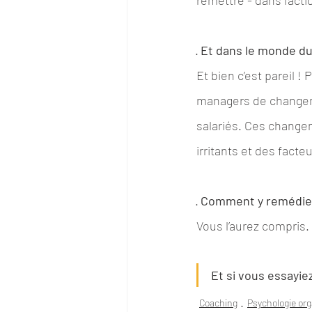
remettre - dans l’acti
· 
Et dans le monde du 
Et bien c’est pareil !
managers de changemen
salariés. Ces change
irritants et des fact
· 
Comment y remédie
Vous l’aurez compris. 
Et si vous essayiez
Coaching
Psychologie org