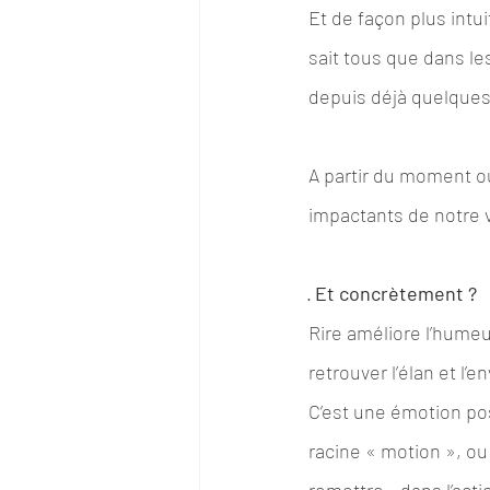
Et de façon plus intuit
sait tous que dans le
depuis déjà quelque
A partir du moment où
impactants de notre v
· 
Et concrètement ?
Rire améliore l’hume
retrouver l’élan et l’
C’est une émotion posi
racine « motion », ou