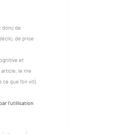
t donc de 
éclic, de prise 
ognitive et 
icle, le rire 
ce que l’on vit).
r l’utilisation 