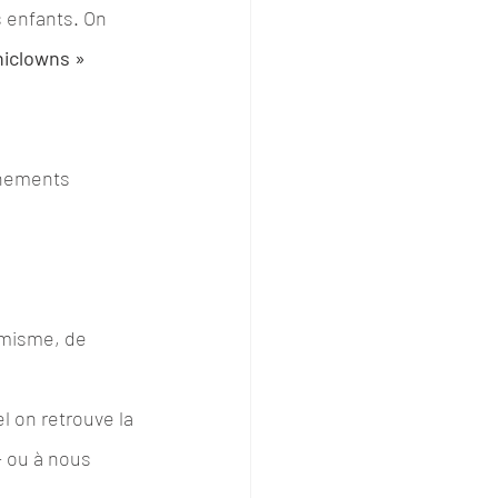
s enfants. On 
iniclowns »
énements 
amisme, de 
l on retrouve la 
- ou à nous 