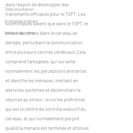
dans l'espoir de développer des 
Téléconsultation
traitements efficaces pour le TSPT. Les 
Acomplice podcast
scientifiques savent que dans le TSPT, le 
circuit du stress dans le cerveau se 
Ateliers bien-être
dérègle, perturbant la communication 
entre plusieurs centres cérébraux. Cela 
comprend l'amygdale, qui surveille 
normalement les perceptions entrantes 
et identifie les menaces, mettant en 
alerte les systèmes et déclenchant la 
réponse au stress ; le cortex préfrontal, 
qui est le centre de contrôle exécutif du 
cerveau, et qui normalement perçoit 
quand la menace est terminée et atténue 