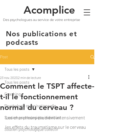
Acomplice
Des psychologues au service de votre entreprise
Nos publications et
podcasts
Post
Tous les posts
23 nov. 2023
2 min de lecture
Tous les posts
Comment le TSPT affecte-
Coaching
t-il le fonctionnement
normal du cerveau ?
Psychologie organisationnelle
Les chercheurs étudient intensivement 
Soutien psychologique individuel
les effets du traumatisme sur le cerveau 
Soutien psychologique collectif