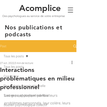
Acomplice
Des psychologues au service de votre entreprise
Nos publications et
podcasts
Post
Tous les posts
27 oct. 2022
3 min de lecture
Tous les posts
Interactions
Coaching
problématiques en milieu
professionnel
Psychologie organisationnelle
Les gens apportent parfois leurs 
Soutien psychologique individuel
problèmes personnels, leur colère, leurs 
Soutien psychologique collectif