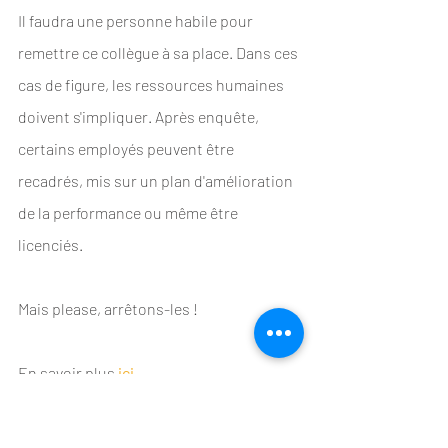
Il faudra une personne habile pour 
remettre ce collègue à sa place. Dans ces 
cas de figure, les ressources humaines 
doivent s'impliquer. Après enquête, 
certains employés peuvent être 
recadrés, mis sur un plan d'amélioration 
de la performance ou même être 
licenciés.
Mais please, arrêtons-les !
En savoir plus 
ici
.
bien-être au travail
conflit au travail
personnalité narcissique