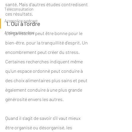
santé. Mais d'autres études contredisent 
Téléconsultation
ces résultats.
Acomplice podcast
1. Oui à l'ordre
Ateliers bien-être
L'organisation peut être bonne pour le 
bien-être, pour la tranquillité d'esprit. Un 
encombrement peut créer du stress. 
Certaines recherches indiquent même 
qu'un espace ordonné peut conduire à 
des choix alimentaires plus sains et peut 
également conduire à une plus grande 
générosité envers les autres.
Quand il s'agit de savoir s'il vaut mieux 
être organisé ou désorganisé, les 