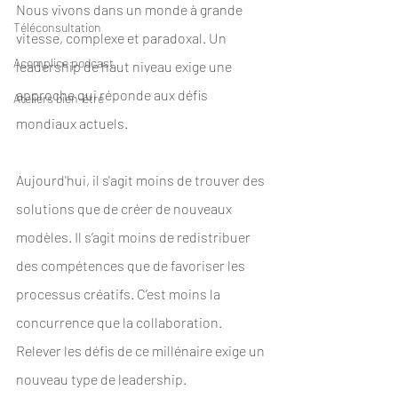
Nous vivons dans un monde à grande 
Téléconsultation
vitesse, complexe et paradoxal. Un 
Acomplice podcast
leadership de haut niveau exige une 
approche qui réponde aux défis 
Ateliers bien-être
mondiaux actuels.
Aujourd'hui, il s'agit moins de trouver des 
solutions que de créer de nouveaux 
modèles. Il s’agit moins de redistribuer 
des compétences que de favoriser les 
processus créatifs. C’est moins la 
concurrence que la collaboration. 
Relever les défis de ce millénaire exige un 
nouveau type de leadership.