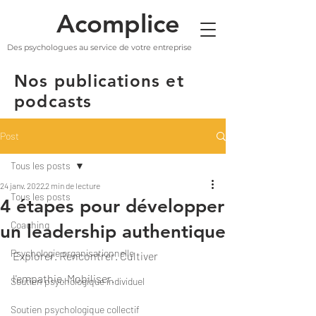
Acomplice
Des psychologues au service de votre entreprise
Nos publications et
podcasts
Post
Tous les posts
24 janv. 2022
2 min de lecture
Tous les posts
4 étapes pour développer
Coaching
un leadership authentique
Psychologie organisationnelle
Explorer. Rencontrer. Cultiver 
l'empathie. Mobiliser.
Soutien psychologique individuel
Soutien psychologique collectif