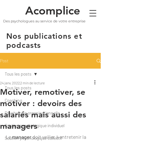
Acomplice
Des psychologues au service de votre entreprise
Nos publications et
podcasts
Post
Tous les posts
24 janv. 2022
2 min de lecture
Tous les posts
Motiver, remotiver, se
Coaching
motiver : devoirs des
salariés mais aussi des
Psychologie organisationnelle
managers
Soutien psychologique individuel
Le 
manager 
doit veiller à entretenir la 
Soutien psychologique collectif