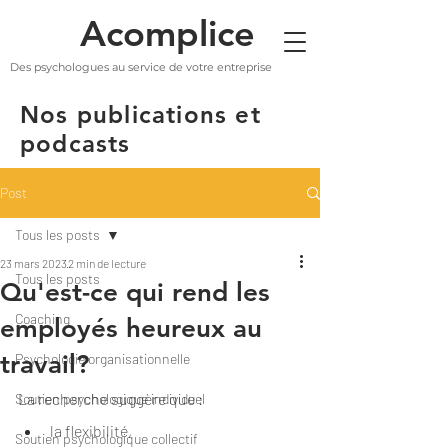
Acomplice
Des psychologues au service de votre entreprise
Nos publications et
podcasts
Post
Tous les posts
23 mars 2023
2 min de lecture
Tous les posts
Qu'est-ce qui rend les
Coaching
employés heureux au
travail?
Psychologie organisationnelle
La recherche suggère que :
Soutien psychologique individuel
la flexibilité, 
Soutien psychologique collectif