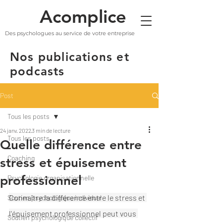
Acomplice
Des psychologues au service de votre entreprise
Nos publications et
podcasts
Post
Tous les posts
24 janv. 2022
3 min de lecture
Tous les posts
Quelle différence entre
Coaching
stress et épuisement
professionnel
Psychologie organisationnelle
Connaître la différence entre le stress et 
Soutien psychologique individuel
l'épuisement professionnel peut vous 
Soutien psychologique collectif