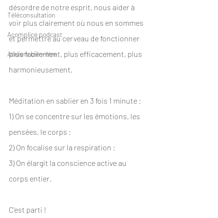
désordre de notre esprit, nous aider à 
Téléconsultation
voir plus clairement où nous en sommes 
Acomplice podcast
et permettre au cerveau de fonctionner 
plus facilement, plus efficacement, plus 
Ateliers bien-être
harmonieusement.
Méditation en sablier en 3 fois 1 minute :
1) On se concentre sur les émotions, les 
pensées, le corps ;
2) On focalise sur la respiration ;
3) On élargit la conscience active au 
corps entier.
C'est parti !