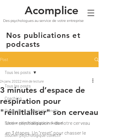
Acomplice
Des psychologues au service de votre entreprise
Nos publications et
podcasts
Post
Tous les posts
24 janv. 2022
2 min de lecture
Tous les posts
3 minutes d’espace de
Coaching
respiration pour
"réinitialiser" son cerveau
Psychologie organisationnelle
Une « réinitialisation » de notre cerveau 
Soutien psychologique individuel
en 3 étapes. Un "reset" pour chasser le 
Soutien psychologique collectif