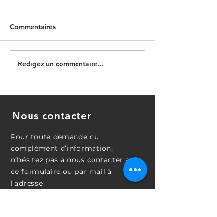
Commentaires
Leadership
Rédigez un commentaire...
Le perfectionnisme :
l'obsession de
l'excellence ou le piège
du malheur ?
Nous contacter
Pour toute demande ou
complément d’information,
n’hésitez pas à nous contacter avec
ce formulaire ou par mail à
l'adresse
contact@acomplice.fr