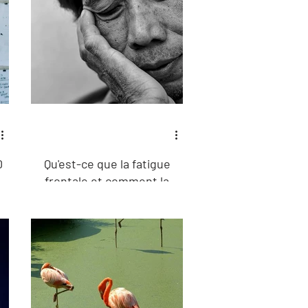
0
Qu'est-ce que la fatigue
frontale et comment la
traite-t-on ?