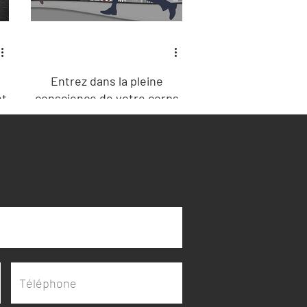
Entrez dans la pleine
nt
conscience de votre corps
.
pour surmonter le stress et
l'anxiété