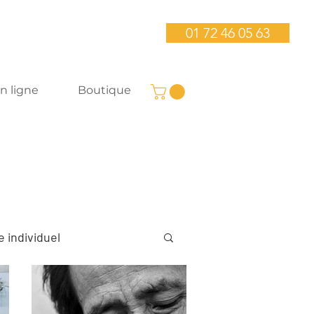
01 72 46 05 63
n ligne
Boutique
 individuel
liers bien-être