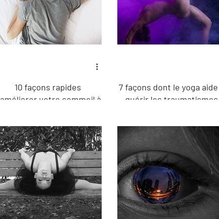
10 façons rapides
7 façons dont le yoga aide
'améliorer votre sommeil à
guérir les traumatismes
partir de ce soir