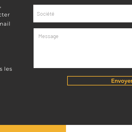
,
cter
mail
 les
Envoye